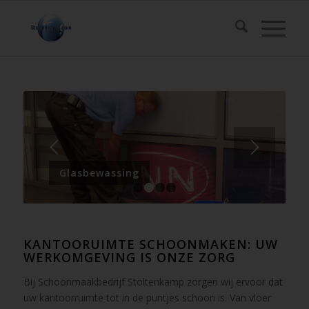
Glasbewassing
Dakgoot reiniging
1
2
3
4
KANTOORUIMTE SCHOONMAKEN: UW
WERKOMGEVING IS ONZE ZORG
Bij Schoonmaakbedrijf Stoltenkamp zorgen wij ervoor dat
uw kantoorruimte tot in de puntjes schoon is. Van vloer